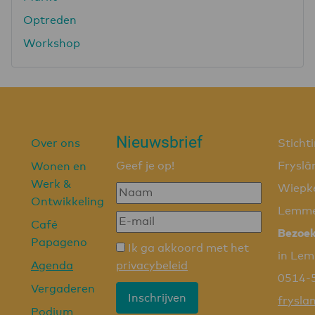
Optreden
Workshop
Nieuwsbrief
Over ons
Sticht
Geef je op!
Fryslâ
Wonen en
Werk &
Wiepk
Ontwikkeling
Lemm
Café
Bezoe
Papageno
Ik ga akkoord met het
in Le
Agenda
privacybeleid
0514-
Vergaderen
Inschrijven
frysla
Podium