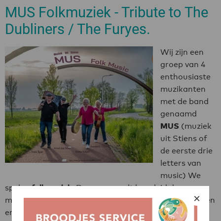
MUS Folkmuziek - Tribute to The
Dubliners / The Furyes.
Wij zijn een
groep van 4
enthousiaste
muzikanten
met de band
genaamd
MUS
(muziek
uit Stiens of
de eerste drie
letters van
music) We
spelen
folkmuziek
. De zang wordt begeleid door
×
muziekinstrumenten zoals gitaar, banjo, diverse fluiten
en zang. We bestaan 5 jaar en dat willen we vieren.