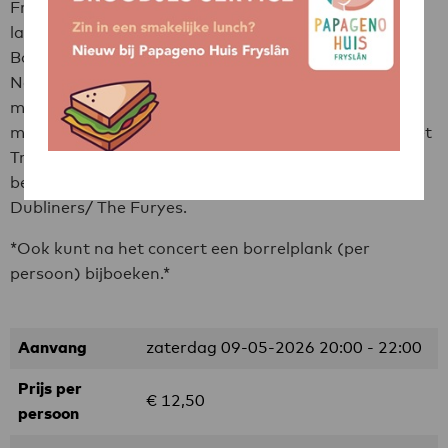
Freek en Arend hebben de band opgericht. Niet veel
later kwam Nanda erbij met zang, bas klavier en
Bodhran. Tijdens de lockdown van de corona heeft
Nanda haar zus Annemiek meegenomen die kwam
met gitaar, zang en enkele fluiten. Kortom, een zeer
muzikaal geheel. Afgelopen jaar zijn we begonnen met
Tribute Dubliners. Het werd zo'n succes, dat we
besloten om er een mix van te maken Tribute The
Dubliners/ The Furyes.
*Ook kunt na het concert een borrelplank (per
persoon) bijboeken.*
Aanvang
zaterdag 09-05-2026
20:00 - 22:00
Prijs per
€ 12,50
persoon