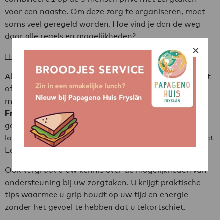
voor een naaste. Om deze zorg te organiseren, moet
soms veel geregeld worden. Hoe vind je dan de weg
door alle regels en mogelijkheden?
×
Herkent u zich in deze situatie?
Als u de zorgsituatie van uw naaste niet goed overziet
of hierin vastloopt, kan het fijn zijn als een specialist
met u meekijkt.
Uw mantelzorgmakelaar
Friesland
biedt uitkomst. Esther Kuijpers-Schwartz
geeft in deze workshop heldere informatie bij welk
loket u zorg of ondersteuning aanvraagt, zoals de Wet
Langdurige Zorg of de WMO.
Ook vergroot u uw kennis over de mogelijkheden van
ondersteuning bij uw zorgtaken. U krijgt praktische
tips waarmee u grip houdt op uw tijd en energie
zonder het gevoel te hebben dat u tekortschiet.