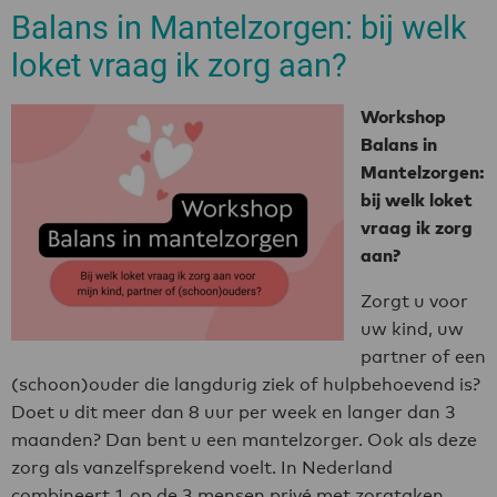
Balans in Mantelzorgen: bij welk
loket vraag ik zorg aan?
Workshop
Balans in
Mantelzorgen:
bij welk loket
vraag ik zorg
aan?
Zorgt u voor
uw kind, uw
partner of een
(schoon)ouder die langdurig ziek of hulpbehoevend is?
Doet u dit meer dan 8 uur per week en langer dan 3
maanden? Dan bent u een mantelzorger. Ook als deze
zorg als vanzelfsprekend voelt. In Nederland
combineert 1 op de 3 mensen privé met zorgtaken