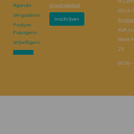
in Le
Agenda
privacybeleid
0514-
Vergaderen
Inschrijven
frysla
Podium
KvK n
Papageno
Bank 
Vrijwilligers
23
Doneren
BTW -