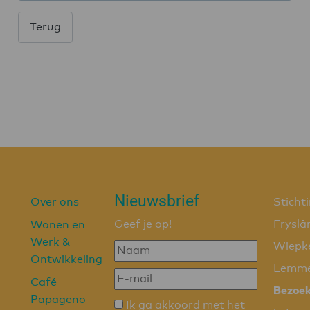
Terug
Nieuwsbrief
Over ons
Sticht
Geef je op!
Fryslâ
Wonen en
Werk &
Wiepk
Ontwikkeling
Lemm
Café
Bezoe
Papageno
Ik ga akkoord met het